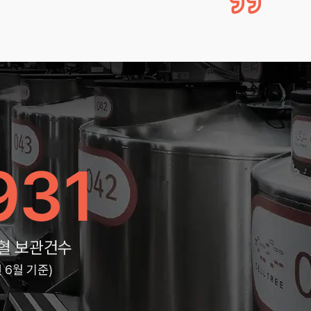
931
혈 보관건수
년 6월 기준)