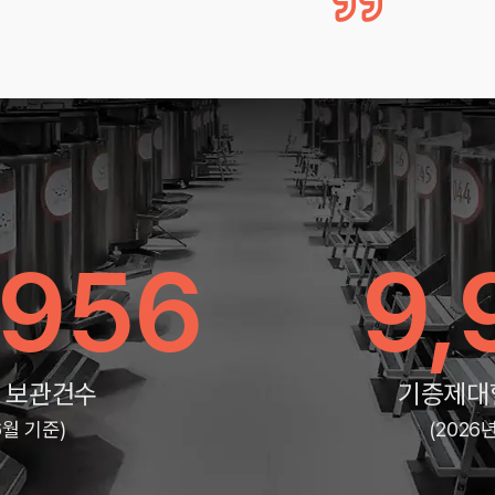
,956
9,
 보관건수
기증제대
6월 기준)
(2026