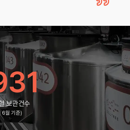
931
혈 보관건수
년 6월 기준)