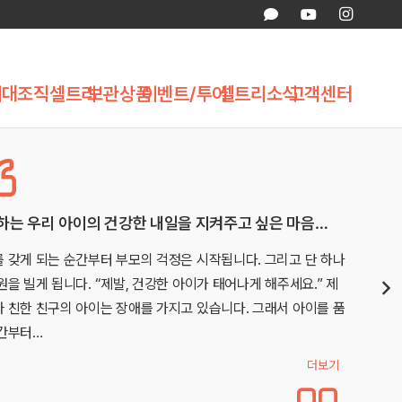
제대조직
셀트리
보관상품
이벤트/투어
셀트리소식
고객센터
음…
첫째때 경황이 없어 못한 제대혈, 둘째는 보관했습니
단 하나
첫째때는 비예기항체 이슈로 급하게 병원을 옮기느라 경황
.” 제
담만 받고 채취까진 진행하지 못해서 아쉬웟습니다…ㅠㅠ 
이를 품
많은 고민 끝에 애기아빠랑 제대혈 보관결정 햇는데요.. 
다보니 생겨난 환경적 변화로 무수히 많은…
더보기