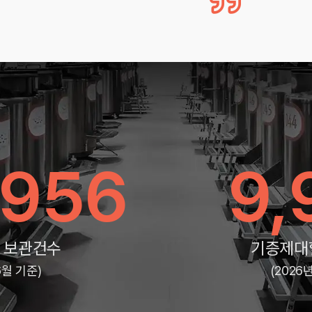
,956
9,
 보관건수
기증제대
6월 기준)
(2026