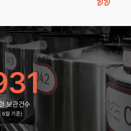
931
혈 보관건수
년 6월 기준)