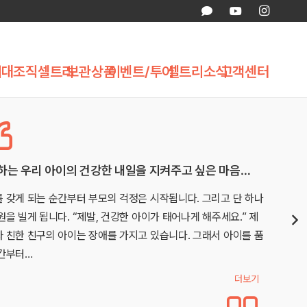
제대조직
셀트리
보관상품
이벤트/투어
셀트리소식
고객센터
은 마음…
첫째때 경황이 없어 못한 제대혈, 둘째는 보관
리고 단 하나
첫째때는 비예기항체 이슈로 급하게 병원을 옮기느라
주세요.” 제
담만 받고 채취까진 진행하지 못해서 아쉬웟습니다…
서 아이를 품
많은 고민 끝에 애기아빠랑 제대혈 보관결정 햇는데요
다보니 생겨난 환경적 변화로 무수히 많은…
더보기