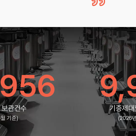
,956
9,
 보관건수
기증제대
6월 기준)
(2026