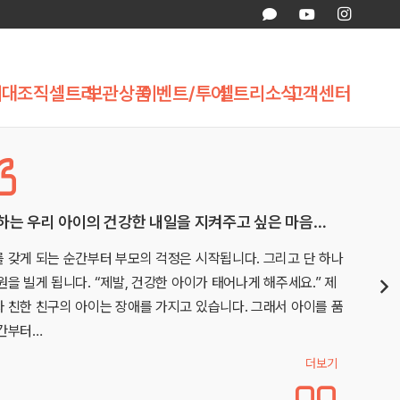
제대조직
셀트리
보관상품
이벤트/투어
셀트리소식
고객센터
때 경황이 없어 못한 제대혈, 둘째는 보관했습니다.
는 비예기항체 이슈로 급하게 병원을 옮기느라 경황이 없어서 상
받고 채취까진 진행하지 못해서 아쉬웟습니다…ㅠㅠ 둘째 임신후
고민 끝에 애기아빠랑 제대혈 보관결정 햇는데요.. 편리함을 누리
 생겨난 환경적 변화로 무수히 많은…
더보기