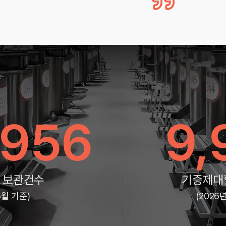
,956
9,
 보관건수
기증제대
6월 기준)
(2026