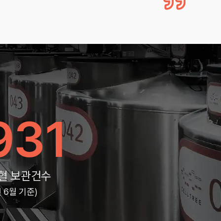
931
혈 보관건수
년 6월 기준)