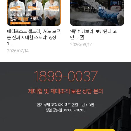
‘득남’ 남보라, ♥남편과 고
메디포스트 셀트리, ‘AI도 모르
민…
는 진짜 제대혈 스토리’ 영상
1…
2026/06/17
2026/07/14
1899-0037
제대혈 및 제대조직 보관 상담 문의
만기 상담 고객 다이렉트 연결 : 1번 > 3번
평일,공휴일 09:00 ~ 18:00