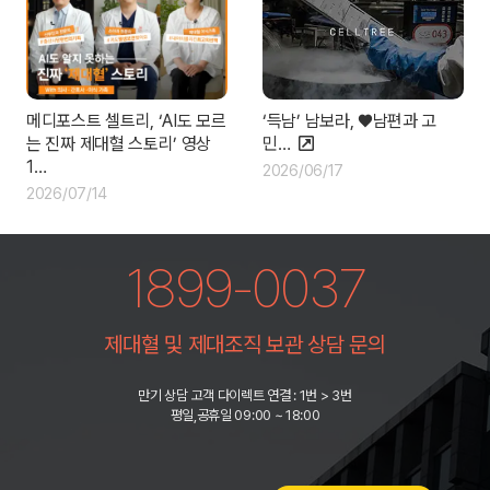
‘득남’ 남보라, ♥남편과 고
메디포스트 셀트리, ‘AI도 모르
민…
는 진짜 제대혈 스토리’ 영상
1…
2026/06/17
2026/07/14
1899-0037
제대혈 및 제대조직 보관 상담 문의
만기 상담 고객 다이렉트 연결 : 1번 > 3번
평일,공휴일 09:00 ~ 18:00