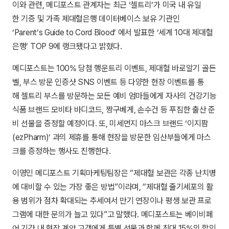
이와 관련, 메디포스트 관계자는 최근 ‘셀트리’가 미국 내 유일
한 기증 및 가족 제대혈은행 데이터베이스 보유 기관인
‘Parent’s Guide to Cord Blood’ 에서 발표한 ‘세계 10대 제대혈
은행’ TOP 9에 랭크됐다고 밝혔다.
메디포스트는 100% 당첨 행운트리 이벤트, 제대혈 바로알기 골든
벨, 부스 방문 인증샷 SNS 이벤트 등 다양한 현장 이벤트를 통
해 셀트리 부스를 방문하는 모든 예비 엄마들에게 자사의 건강기능
식품 브랜드 모비타 바디코드, 짱구베게, 손수건 등 푸짐한 출산 준
비 선물을 증정할 예정이다. 또, 미세먼지 마스크 브랜드 ‘이지팜
(ezPharm)’ 과의 제휴를 통해 현장을 방문한 임산부들에게 마스
크를 증정하는 행사도 진행한다.
이영민 메디포스트 기획마케팅팀장은 “제대혈 보관은 각종 난치병
에 대비할 수 있는 가장 좋은 방법”이라며, “제대혈 줄기세포의 활
용 범위가 점차 확대되는 추세여서 만기 연장이나 평생 보관 프로
그램에 대한 문의가 늘고 있다”고 말했다. 메디포스트는 베이비페
어 기간 내 현장 계약 고객에게 특별 선물과 함께 최대 15%의 할인