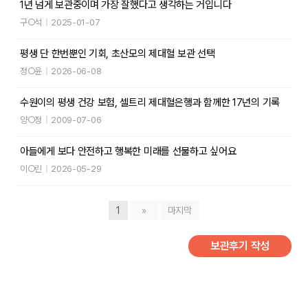
1년 넘게 보관중이며 가장 잘했다고 생각하는 거입니다
구○석
|
2025-01-07
평생 단 한번뿐인 기회, 초산모의 제대혈 보관 선택
정○윤
|
2026-06-08
수원이의 평생 건강 보험, 셀트리 제대혈은행과 함께한 17년의 기록
양○정
|
2009-07-06
아들에게 보다 안전하고 행복한 미래를 선물하고 싶어요
이○린
|
2026-05-29
1
»
마지막
보관후기 작성