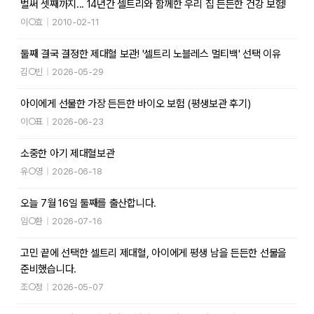
벌써 셋째까지... 14년간 셀트리와 함께한 우리 집 든든한 건강 보험!
이○효
|
2010-02-11
둘째 결국 결정한 제대혈 보관! '셀트리 노블레스 멀티백' 선택 이유
김○빈
|
2026-05-29
아이에게 선물한 가장 든든한 바이오 보험 (평생보관 후기)
이○표
|
2026-06-23
소중한 아기 제대혈보관
유○영
|
2026-06-18
오늘 7월 16일 둘째를 출산합니다.
임○환
|
2026-07-16
고민 끝에 선택한 셀트리 제대혈, 아이에게 평생 남을 든든한 선물을
준비했습니다.
조○정
|
2026-05-07