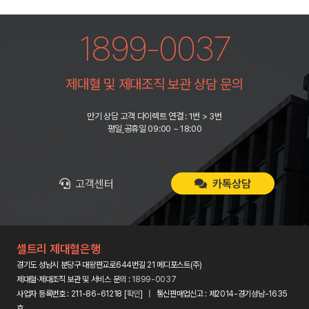
1899-0037
제대혈 및 제대조직 보관 상담 문의
만기 상담 고객 다이렉트 연결 : 1번 > 3번
평일,공휴일 09:00 ~ 18:00
고객센터
카톡상담
셀트리 제대혈은행
경기도 성남시 분당구 대왕판교로644번길 21 메디포스트(주)
제대혈·제대조직 보관 및 서비스 문의 :
1899-0037
사업자 등록번호 : 211-86-61218 [
확인
] | 통신판매업신고 : 제2014-경기성남-1635
호