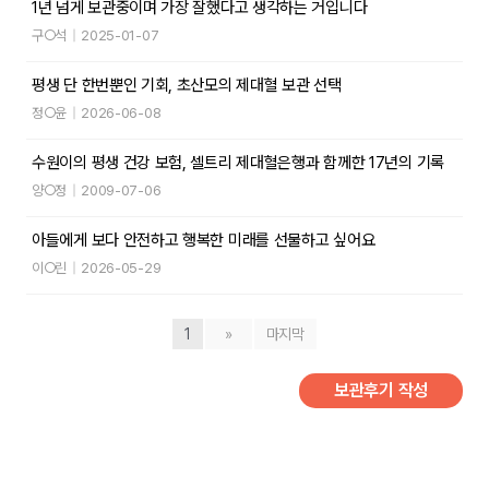
1년 넘게 보관중이며 가장 잘했다고 생각하는 거입니다
구○석
|
2025-01-07
평생 단 한번뿐인 기회, 초산모의 제대혈 보관 선택
정○윤
|
2026-06-08
수원이의 평생 건강 보험, 셀트리 제대혈은행과 함께한 17년의 기록
양○정
|
2009-07-06
아들에게 보다 안전하고 행복한 미래를 선물하고 싶어요
이○린
|
2026-05-29
1
»
마지막
보관후기 작성