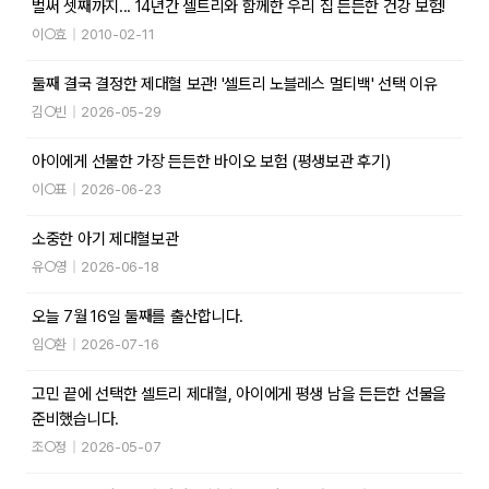
벌써 셋째까지... 14년간 셀트리와 함께한 우리 집 든든한 건강 보험!
이○효
|
2010-02-11
둘째 결국 결정한 제대혈 보관! '셀트리 노블레스 멀티백' 선택 이유
김○빈
|
2026-05-29
아이에게 선물한 가장 든든한 바이오 보험 (평생보관 후기)
이○표
|
2026-06-23
소중한 아기 제대혈보관
유○영
|
2026-06-18
오늘 7월 16일 둘째를 출산합니다.
임○환
|
2026-07-16
고민 끝에 선택한 셀트리 제대혈, 아이에게 평생 남을 든든한 선물을
준비했습니다.
조○정
|
2026-05-07