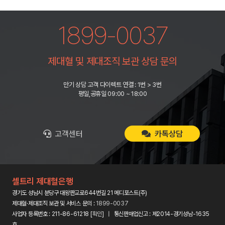
1899-0037
제대혈 및 제대조직 보관 상담 문의
만기 상담 고객 다이렉트 연결 : 1번 > 3번
평일,공휴일 09:00 ~ 18:00
고객센터
카톡상담
셀트리 제대혈은행
경기도 성남시 분당구 대왕판교로644번길 21 메디포스트(주)
제대혈·제대조직 보관 및 서비스 문의 :
1899-0037
사업자 등록번호 : 211-86-61218 [
확인
] | 통신판매업신고 : 제2014-경기성남-1635
호