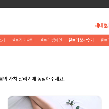
제대혈
소개
셀트리 기술력
셀트리 캠페인
셀트리 보관후기
셀트
혈의 가치 알리기에 동참해주세요.