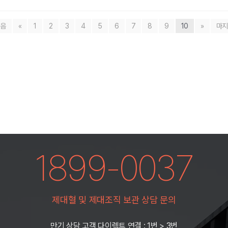
음
«
1
2
3
4
5
6
7
8
9
10
»
마
1899-0037
제대혈 및 제대조직 보관 상담 문의
만기 상담 고객 다이렉트 연결 : 1번 > 3번