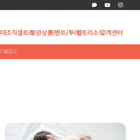
제대조직
셀트리
보관상품
이벤트/투어
셀트리소식
고객센터
리 패밀리