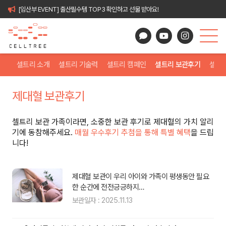
[임산부 EVENT] 출산필수템 TOP3 확인하고 선물 받아요!
셀트리 소개
셀트리 기술력
셀트리 캠페인
셀트리 보관후기
셀트
제대혈 보관후기
셀트리 보관 가족이라면, 소중한 보관 후기로 제대혈의 가치 알리
기에 동참해주세요.
매월 우수후기 추첨을 통해 특별 혜택
을 드립
니다!
 제
제대혈 보관이 우리 아이와 가족이 평생동안 필요
한 순간에 전전긍긍하지…
보관일자 : 2025.11.13