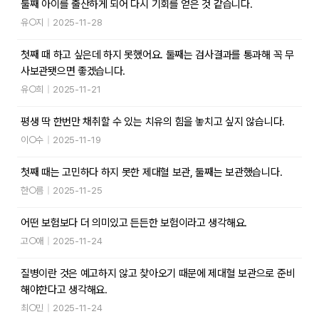
둘째 아이를 출산하게 되어 다시 기회를 얻은 것 같습니다.
유○지
|
2025-11-28
첫째 때 하고 싶은데 하지 못했어요. 둘째는 검사결과를 통과해 꼭 무
사보관됏으면 좋겠습니다.
유○희
|
2025-11-21
평생 딱 한번만 채취할 수 있는 치유의 힘을 놓치고 싶지 않습니다.
이○수
|
2025-11-19
첫째 때는 고민하다 하지 못한 제대혈 보관, 둘째는 보관했습니다.
한○름
|
2025-11-25
어떤 보험보다 더 의미있고 든든한 보험이라고 생각해요.
고○애
|
2025-11-24
질병이란 것은 예고하지 않고 찾아오기 때문에 제대혈 보관으로 준비
해야한다고 생각해요.
최○민
|
2025-11-24