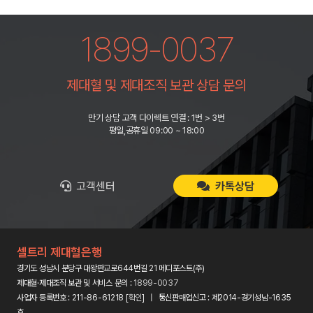
1899-0037
제대혈 및 제대조직 보관 상담 문의
만기 상담 고객 다이렉트 연결 : 1번 > 3번
평일,공휴일 09:00 ~ 18:00
고객센터
카톡상담
셀트리 제대혈은행
경기도 성남시 분당구 대왕판교로644번길 21 메디포스트(주)
제대혈·제대조직 보관 및 서비스 문의 :
1899-0037
사업자 등록번호 : 211-86-61218 [
확인
] | 통신판매업신고 : 제2014-경기성남-1635
호