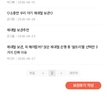
박○혜
|
2026-04-15
♡소중한 우리 아기 제대혈 보관♡
손○령
|
2026-04-28
제대혈 보관추천
김○솔
|
2026-04-23
제대혈 보관, 꼭 해야할까? 많은 제대혈 은행 중 '셀트리'를 선택한 3
가지 진짜 이유
박○미
|
2025-09-27
처음
«
2
»
마지막
보관후기 작성