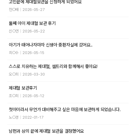
고민끝에 제대혈보관을 신청하게 되었어요
전○배
|
2026-05-27
둘째 아이 제대혈 보관 후기
신○연
|
2026-05-22
아기가 태어나자마자 신생아 중환자실에 갔어요..
최○수
|
2026-05-15
스스로 치유하는 제대혈, 셀트리와 함께해서 좋아요!
오○희
|
2026-03-30
제대혈 보관후기
조○희
|
2026-05-12
첫아이라서 무언가 대비해주고 싶은 마음에 보관하게 되었습니다.
노○경
|
2022-01-17
남편과 상의 끝에 제대혈 보관을 결정했어요