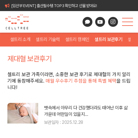
[임산부 EVENT] 출산필수템 TOP3 확인하고 선물 받아요!
셀트리 소개
셀트리 기술력
셀트리 캠페인
셀트리 보관후기
셀트
제대혈 보관후기
셀트리 보관 가족이라면, 소중한 보관 후기로 제대혈의 가치 알리
기에 동참해주세요.
매월 우수후기 추첨을 통해 특별 혜택
을 드립
니다!
에
뱃속에서 아무리 다 건강했더라도 태어난 이후 삶
가운데 어떤일이 있을지…
보관일자 : 2025.12.28