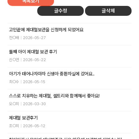
목록보기
글수정
글삭제
고민끝에 제대혈보관을 신청하게 되었어요
전○배
|
2026-05-27
둘째 아이 제대혈 보관 후기
신○연
|
2026-05-22
아기가 태어나자마자 신생아 중환자실에 갔어요..
최○수
|
2026-05-15
스스로 치유하는 제대혈, 셀트리와 함께해서 좋아요!
오○희
|
2026-03-30
제대혈 보관후기
조○희
|
2026-05-12