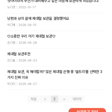
첫아이라서 무언가 대비해주고 싶은 마음에 보관하게 되었습니다.
노○경
|
2022-01-17
남편과 상의 끝에 제대혈 보관을 결정했어요
박○혜
|
2026-04-15
♡소중한 우리 아기 제대혈 보관♡
손○령
|
2026-04-28
제대혈 보관추천
김○솔
|
2026-04-23
제대혈 보관, 꼭 해야할까? 많은 제대혈 은행 중 '셀트리'를 선택한 3
가지 진짜 이유
박○미
|
2025-09-27
처음
«
2
»
마지막
보관후기 작성