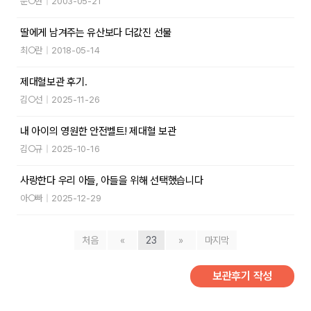
문○현
|
2003-05-21
딸에게 남겨주는 유산보다 더값진 선물
최○란
|
2018-05-14
제대혈보관 후기.
김○선
|
2025-11-26
내 아이의 영원한 안전벨트! 제대혈 보관
김○규
|
2025-10-16
사랑한다 우리 아들, 아들을 위해 선택했습니다
아○빠
|
2025-12-29
처음
«
23
»
마지막
보관후기 작성