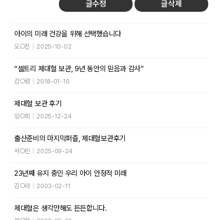
글수정
글삭제
아이의 미래 건강을 위해 선택했습니다
오○진
|
2025-10-02
“셀트리 제대혈 보관, 9년 동안의 믿음과 감사”
감○령
|
2018-01-10
제대혈 보관 후기
임○희
|
2025-12-24
출산준비의 마지막퍼즐, 제대혈보관후기
서○린
|
2025-09-24
23년째 유지 중인 우리 아이 안정적 미래
김○라
|
2003-02-11
제대혈은 생각만해도 든든합니다.