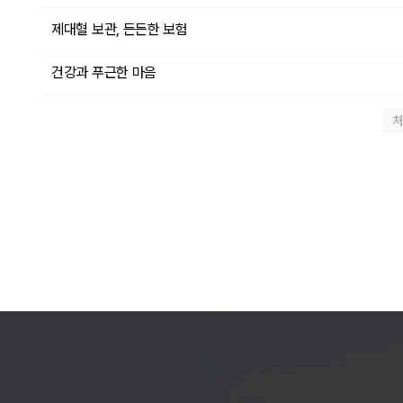
제대혈 보관, 든든한 보험
건강과 푸근한 마음
처