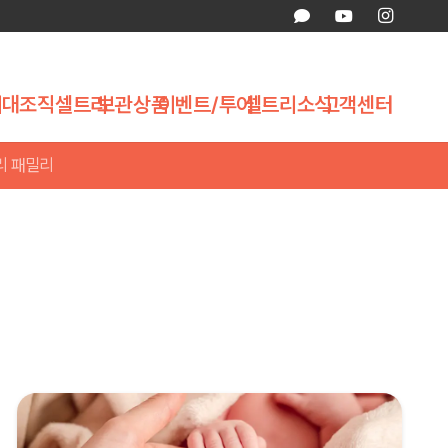
제대조직
셀트리
보관상품
이벤트/투어
셀트리소식
고객센터
리 패밀리