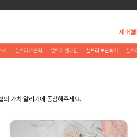
제대혈
소개
셀트리 기술력
셀트리 캠페인
셀트리 보관후기
셀트
혈의 가치 알리기에 동참해주세요.