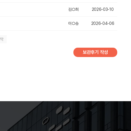
김○희
2026-03-10
이○승
2026-04-06
지막
보관후기 작성