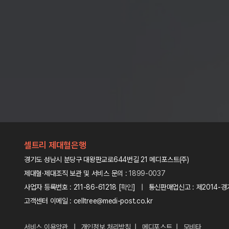
셀트리 제대혈은행
경기도 성남시 분당구 대왕판교로644번길 21 메디포스트(주)
제대혈·제대조직 보관 및 서비스 문의 :
1899-0037
사업자 등록번호 : 211-86-61218 [
확인
] | 통신판매업신고 : 제2014-경
고객센터 이메일 : celltree@medi-post.co.kr
서비스 이용약관
|
개인정보 처리방침
|
메디포스트
|
모비타