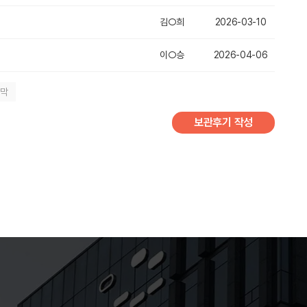
김○희
2026-03-10
이○승
2026-04-06
지막
보관후기 작성