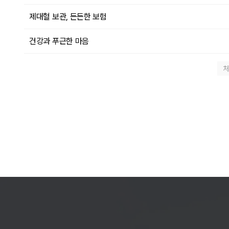
제대혈 보관, 든든한 보험
건강과 푸근한 마음
처