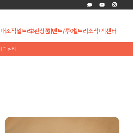
제대조직
셀트리
보관상품
이벤트/투어
셀트리소식
고객센터
리 패밀리