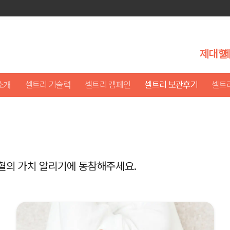
제대혈
소개
셀트리 기술력
셀트리 캠페인
셀트리 보관후기
셀트
혈의 가치 알리기에 동참해주세요.