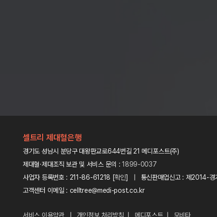
셀트리 제대혈은행
경기도 성남시 분당구 대왕판교로644번길 21 메디포스트(주)
제대혈·제대조직 보관 및 서비스 문의 :
1899-0037
사업자 등록번호 : 211-86-61218 [
확인
] | 통신판매업신고 : 제2014-경
고객센터 이메일 : celltree@medi-post.co.kr
서비스 이용약관
|
개인정보 처리방침
|
메디포스트
|
모비타