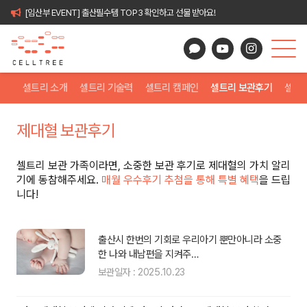
[임산부 EVENT] 출산필수템 TOP3 확인하고 선물 받아요!
셀트리 소개
셀트리 기술력
셀트리 캠페인
셀트리 보관후기
셀트
제대혈 보관후기
셀트리 보관 가족이라면, 소중한 보관 후기로 제대혈의 가치 알리
기에 동참해주세요.
매월 우수후기 추첨을 통해 특별 혜택
을 드립
니다!
래
출산시 한번의 기회로 우리아기 뿐만아니라 소중
한 나와 내남편을 지켜주…
보관일자 : 2025.10.23