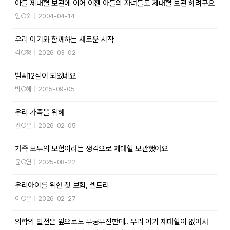
아들 제대혈 보관에 이어 이젠 아들의 자녀들도 제대혈 보관 하려구요
임○숙
|
2004-04-14
우리 아기와 함께하는 새로운 시작
김○정
|
2026-03-02
벌써12살이 되었네요
박○혜
|
2015-09-05
우리 가족을 위해
권○은
|
2026-02-05
가족 모두의 보험이라는 생각으로 제대혈 보관했어요
윤○연
|
2025-08-22
우리아이를 위한 첫 보험, 셀트리
이○은
|
2026-02-27
의학의 발전은 앞으로도 무궁무진한데.. 우리 아기 제대혈이 없어서