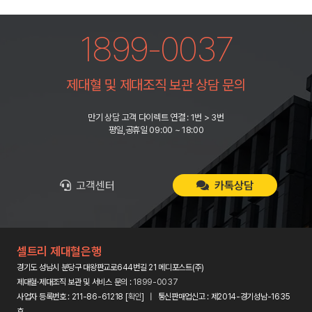
1899-0037
제대혈 및 제대조직 보관 상담 문의
만기 상담 고객 다이렉트 연결 : 1번 > 3번
평일,공휴일 09:00 ~ 18:00
고객센터
카톡상담
셀트리 제대혈은행
경기도 성남시 분당구 대왕판교로644번길 21 메디포스트(주)
제대혈·제대조직 보관 및 서비스 문의 :
1899-0037
사업자 등록번호 : 211-86-61218 [
확인
] | 통신판매업신고 : 제2014-경기성남-1635
호