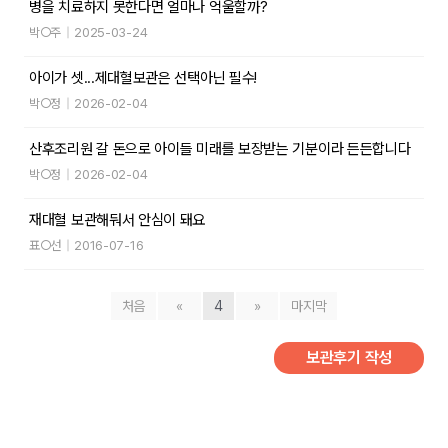
병을 치료하지 못한다면 얼마나 억울할까?
박○주
|
2025-03-24
아이가 셋...제대혈보관은 선택아닌 필수!
박○정
|
2026-02-04
산후조리원 갈 돈으로 아이들 미래를 보장받는 기분이라 든든합니다
박○정
|
2026-02-04
재대혈 보관해둬서 안심이 돼요
표○선
|
2016-07-16
처음
«
4
»
마지막
보관후기 작성