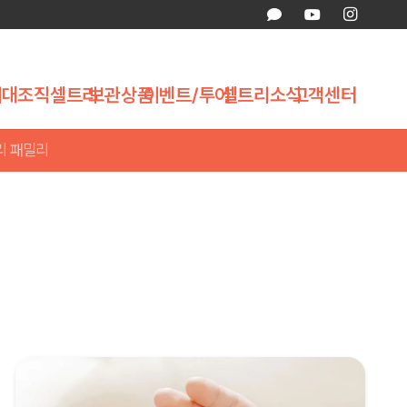
제대조직
셀트리
보관상품
이벤트/투어
셀트리소식
고객센터
리 패밀리