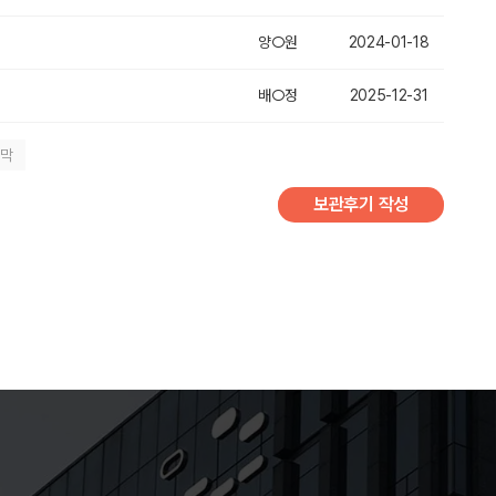
양○원
2024-01-18
배○정
2025-12-31
지막
보관후기 작성