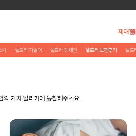
제대혈
소개
셀트리 기술력
셀트리 캠페인
셀트리 보관후기
셀트
혈의 가치 알리기에 동참해주세요.