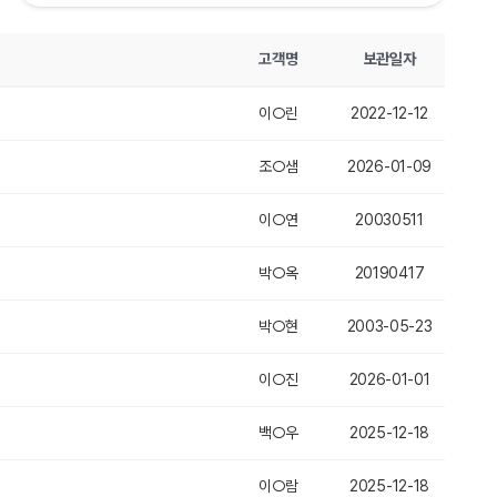
고객명
보관일자
이○린
2022-12-12
조○샘
2026-01-09
이○연
20030511
박○옥
20190417
박○현
2003-05-23
이○진
2026-01-01
백○우
2025-12-18
이○람
2025-12-18