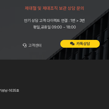
제대혈 및 제대조직 보관 상담 문의
만기 상담 고객 다이렉트 연결 : 1번 > 3번
평일,공휴일 09:00 ~ 18:00
카톡상담
고객센터
기성남-1635호