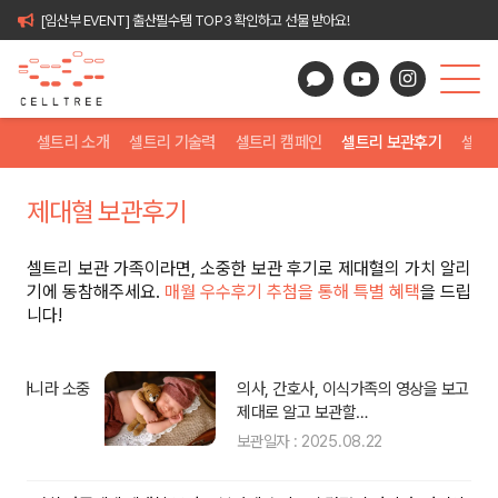
[임산부 EVENT] 출산필수템 TOP3 확인하고 선물 받아요!
셀트리 소개
셀트리 기술력
셀트리 캠페인
셀트리 보관후기
셀트
제대혈 보관후기
셀트리 보관 가족이라면, 소중한 보관 후기로 제대혈의 가치 알리
기에 동참해주세요.
매월 우수후기 추첨을 통해 특별 혜택
을 드립
니다!
중
의사, 간호사, 이식가족의 영상을 보고 제대혈에
제대로 알고 보관할…
보관일자 : 2025.08.22