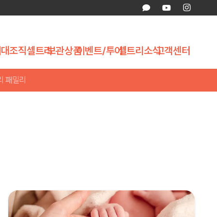
제대조직
셀트리
보관상품
이벤트/투어
셀트리소식
고객센터
리 패밀리