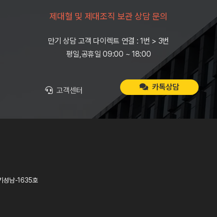
제대혈 및 제대조직 보관 상담 문의
만기 상담 고객 다이렉트 연결 : 1번 > 3번
평일,공휴일 09:00 ~ 18:00
카톡상담
고객센터
기성남-1635호