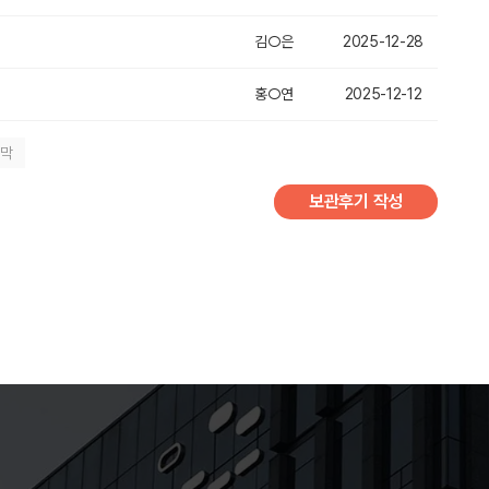
김○은
2025-12-28
홍○연
2025-12-12
지막
보관후기 작성