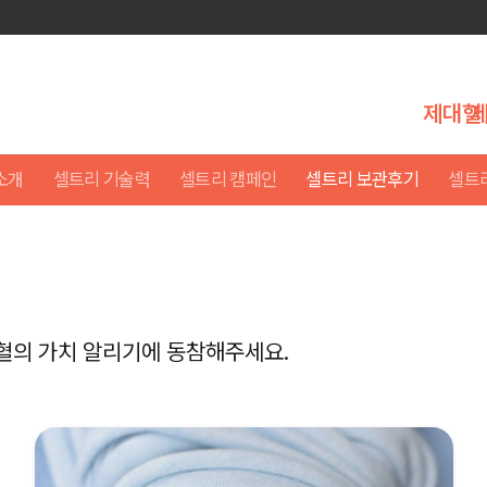
제대혈
소개
셀트리 기술력
셀트리 캠페인
셀트리 보관후기
셀트
혈의 가치 알리기에 동참해주세요.