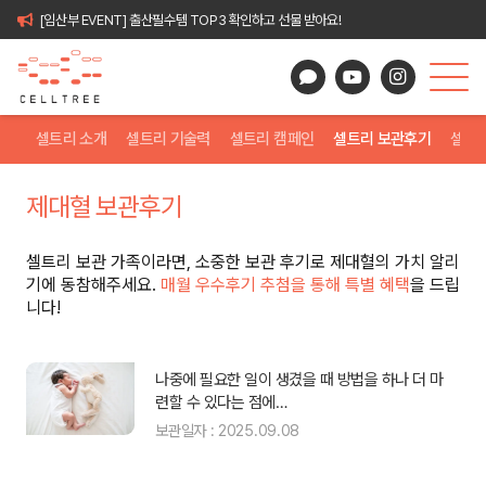
[임산부 EVENT] 출산필수템 TOP3 확인하고 선물 받아요!
셀트리 소개
셀트리 기술력
셀트리 캠페인
셀트리 보관후기
셀트
제대혈 보관후기
셀트리 보관 가족이라면, 소중한 보관 후기로 제대혈의 가치 알리
기에 동참해주세요.
매월 우수후기 추첨을 통해 특별 혜택
을 드립
니다!
 보
나중에 필요한 일이 생겼을 때 방법을 하나 더 마
련할 수 있다는 점에…
보관일자 : 2025.09.08