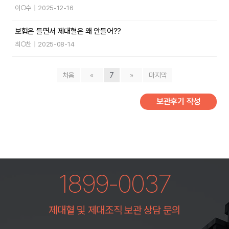
이○수
|
2025-12-16
보험은 들면서 제대혈은 왜 안들어??
최○찬
|
2025-08-14
처음
«
7
»
마지막
보관후기 작성
1899-0037
제대혈 및 제대조직 보관 상담 문의