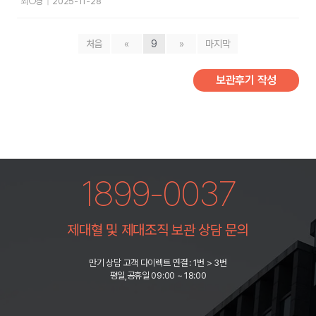
최○경
|
2025-11-28
처음
«
9
»
마지막
보관후기 작성
1899-0037
제대혈 및 제대조직 보관 상담 문의
만기 상담 고객 다이렉트 연결 : 1번 > 3번
평일,공휴일 09:00 ~ 18:00