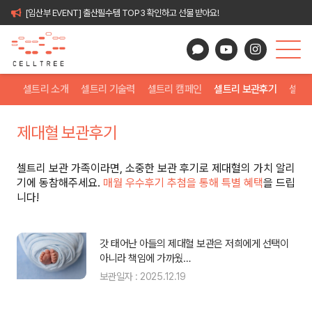
[임산부 EVENT] 출산필수템 TOP3 확인하고 선물 받아요!
셀트리 소개
셀트리 기술력
셀트리 캠페인
셀트리 보관후기
셀트
제대혈 보관후기
셀트리 보관 가족이라면, 소중한 보관 후기로 제대혈의 가치 알리
기에 동참해주세요.
매월 우수후기 추첨을 통해 특별 혜택
을 드립
니다!
래
갓 태어난 아들의 제대혈 보관은 저희에게 선택이
아니라 책임에 가까웠…
보관일자 : 2025.12.19