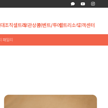
제대조직
셀트리
보관상품
이벤트/투어
셀트리소식
고객센터
리 패밀리