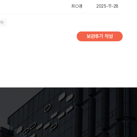
최○경
2025-11-28
지막
보관후기 작성