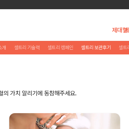
제대혈
소개
셀트리 기술력
셀트리 캠페인
셀트리 보관후기
셀트
혈의 가치 알리기에 동참해주세요.