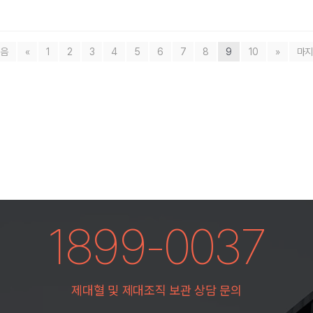
음
«
1
2
3
4
5
6
7
8
9
10
»
마
1899-0037
제대혈 및 제대조직 보관 상담 문의