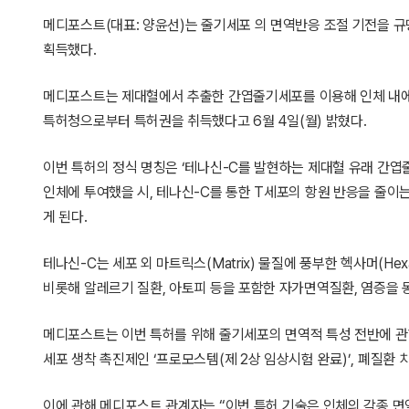
메디포스트(대표: 양윤선)는 줄기세포 의 면역반응 조절 기전을 규
획득했다.
메디포스트는 제대혈에서 추출한 간엽줄기세포를 이용해 인체 내에서
특허청으로부터 특허권을 취득했다고 6월 4일(월) 밝혔다.
이번 특허의 정식 명칭은 ‘테나신-C를 발현하는 제대혈 유래 간엽
인체에 투여했을 시, 테나신-C를 통한 T세포의 항원 반응을 줄이
게 된다.
테나신-C는 세포 외 마트릭스(Matrix) 물질에 풍부한 헥사머(H
비롯해 알레르기 질환, 아토피 등을 포함한 자가면역질환, 염증을 
메디포스트는 이번 특허를 위해 줄기세포의 면역적 특성 전반에 관한
세포 생착 촉진제인 ‘프로모스템(제 2상 임상시험 완료)’, 폐질환 
이에 관해 메디포스트 관계자는 “이번 특허 기술은 인체의 각종 면