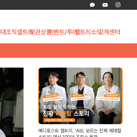
제대조직
셀트리
보관상품
이벤트/투어
셀트리소식
고객센터
메디포스트 셀트리, ‘AI도 모르는 진짜 제대혈