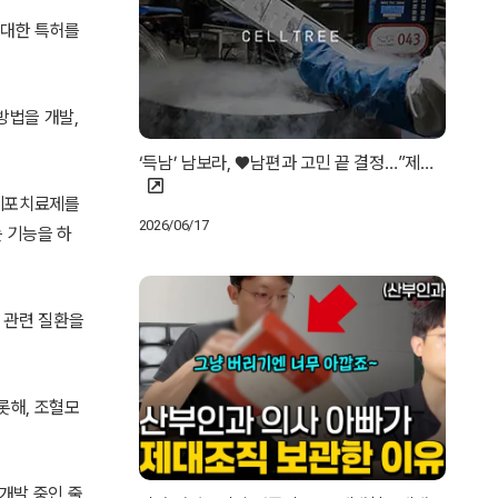
 대한 특허를
방법을 개발,
‘득남’ 남보라, ♥남편과 고민 끝 결정…”제…
기세포치료제를
2026/06/17
 기능을 하
구 관련 질환을
롯해, 조혈모
개발 중인 줄