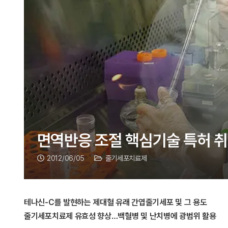
면역반응 조절 핵심기술 특허 
2012/06/05
줄기세포치료제
테나신-C를 발현하는 제대혈 유래 간엽줄기세포 및 그 용도
줄기세포치료제 유효성 향상…백혈병 및 난치병에 광범위 활용