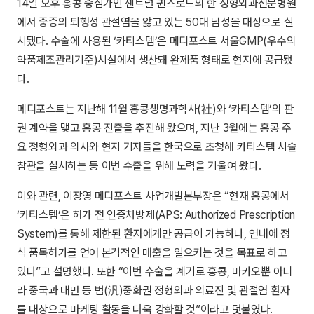
14일 오후 홍콩 중심가인 센트럴 퀸즈로드의 한 정형외과전문병원
에서 중증의 퇴행성 관절염을 앓고 있는 50대 남성을 대상으로 실
시됐다. 수술에 사용된 ‘카티스템’은 메디포스트 서울GMP(우수의
약품제조관리기준)시설에서 생산돼 완제품 형태로 현지에 공급됐
다.
메디포스트는 지난해 11월 홍콩생명과학사(社)와 ‘카티스템’의 판
권 계약을 맺고 홍콩 진출을 추진해 왔으며, 지난 3월에는 홍콩 주
요 정형외과 의사와 현지 기자들을 한국으로 초청해 카티스템 시술
참관을 실시하는 등 이번 수출을 위해 노력을 기울여 왔다.
이와 관련, 이장영 메디포스트 사업개발본부장은 “현재 홍콩에서
‘카티스템’은 허가 전 인증처방제(APS: Authorized Prescription
System)를 통해 제한된 환자에게만 공급이 가능하나, 연내에 정
식 품목허가를 얻어 본격적인 매출을 일으키는 것을 목표로 하고
있다”고 설명했다. 또한 “이번 수술을 계기로 홍콩, 마카오뿐 아니
라 중국과 대만 등 범(汎)중화권 정형외과 의료진 및 관절염 환자
를 대상으로 마케팅 활동을 더욱 강화할 것”이라고 덧붙였다.