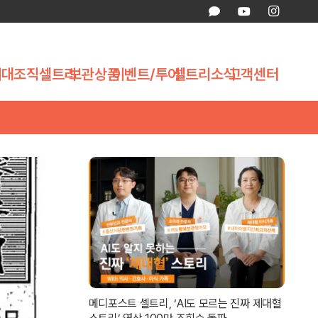
제대조직
셀트리
보관상품
이벤트/투어
셀트리소식
고객센터
메디포스트 셀트리, ‘AI도 모르는 진짜 제대혈