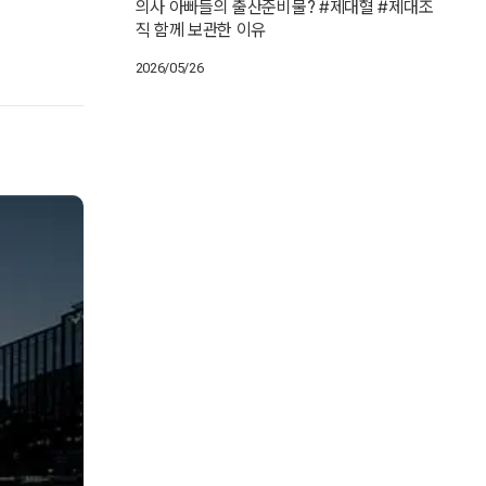
의사 아빠들의 출산준비물? #제대혈 #제대조
직 함께 보관한 이유
2026/05/26