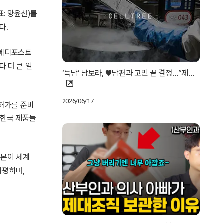
: 양윤선)를
다.
의 메디포스트
다 더 큰 일
‘득남’ 남보라, ♥남편과 고민 끝 결정…”제…
2026/06/17
 허가를 준비
 한국 제품들
일본이 세계
자평하며,