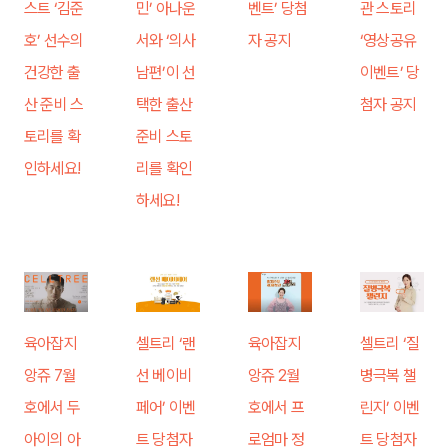
스트 ‘김준
민’ 아나운
벤트’ 당첨
관 스토리
호’ 선수의
서와 ‘의사
자 공지
‘영상공유
건강한 출
남편’이 선
이벤트’ 당
산 준비 스
택한 출산
첨자 공지
토리를 확
준비 스토
인하세요!
리를 확인
하세요!
육아잡지
셀트리 ‘랜
육아잡지
셀트리 ‘질
앙쥬 7월
선 베이비
앙쥬 2월
병극복 챌
호에서 두
페어’ 이벤
호에서 프
린지’ 이벤
아이의 아
트 당첨자
로엄마 정
트 당첨자