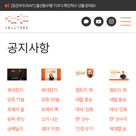
[임산부 EVENT] 출산필수템 TOP3 확인하고 선물 받아요!
공지사항
육아잡지
육아잡지
셀트리 제
셀트리 제
앙쥬 11월
앙쥬 10월
대혈 홍보
대혈 홍보
호에서 올
호에서 똑
대사 ‘김동
대사 ‘김동
림픽 펜싱
소리 나는
현’ 선수
현’ 선수의
금메달리
엄마 ‘이정
‘인증샷 이
제대혈 보