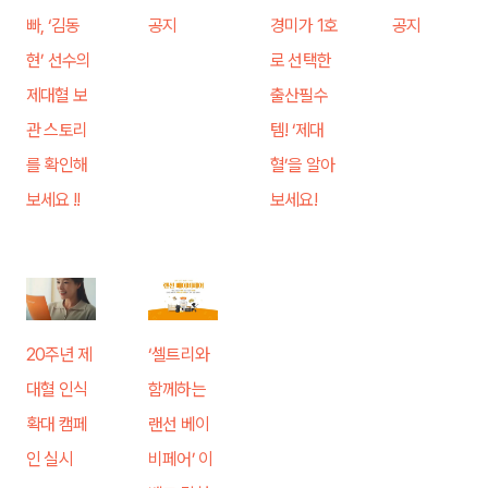
빠, ‘김동
공지
경미가 1호
공지
현’ 선수의
로 선택한
제대혈 보
출산필수
관 스토리
템! ‘제대
를 확인해
혈’을 알아
보세요 !!
보세요!
20주년 제
‘셀트리와
대혈 인식
함께하는
확대 캠페
랜선 베이
인 실시
비페어’ 이