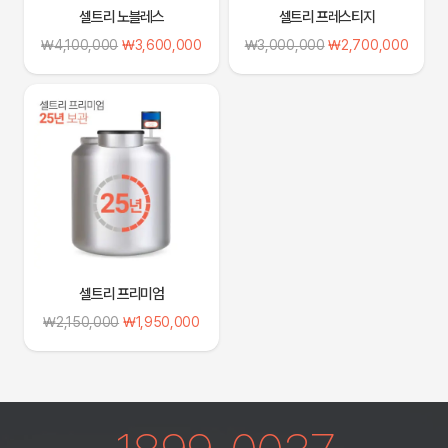
셀트리 노블레스
셀트리 프레스티지
원
현
원
현
₩
4,100,000
₩
3,600,000
₩
3,000,000
₩
2,700,000
래
재
래
재
가
가
가
가
격:
격:
격:
격:
₩4,100,000.
₩3,600,000.
₩3,000,000.
₩2,70
셀트리 프리미엄
원
현
₩
2,150,000
₩
1,950,000
래
재
가
가
격:
격:
₩2,150,000.
₩1,950,000.