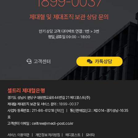
1899-0037
제대혈 및 제대조직 보관 상담 문의
만기 상담 고객 다이렉트 연결 : 1번 > 3번
평일,공휴일 09:00 ~ 18:00
고객센터
카톡상담
셀트리 제대혈은행
경기도 성남시 분당구 대왕판교로644번길 21 메디포스트(주)
제대혈·제대조직 보관 및 서비스 문의 :
1899-0037
사업자 등록번호 : 211-86-61218 [
확인
] | 통신판매업신고 : 제2014-경기성남-1635
호
고객센터 이메일 : celltree@medi-post.co.kr
서비스 이용약관
|
개인정보 처리방침
|
메디포스트
|
모비타