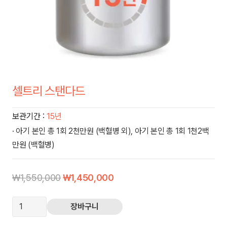
셀트리 스탠다드
보관기간 :
15년
· 아기 본인 총 1회 2천만원 (백혈병 외), 아기 본인 총 1회 1천2백
만원 (백혈병)
원
현
₩
1,550,000
₩
1,450,000
래
재
셀
가
가
장바구니
트
격:
격: