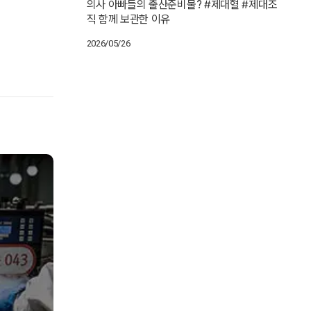
의사 아빠들의 출산준비물? #제대혈 #제대조
직 함께 보관한 이유
2026/05/26