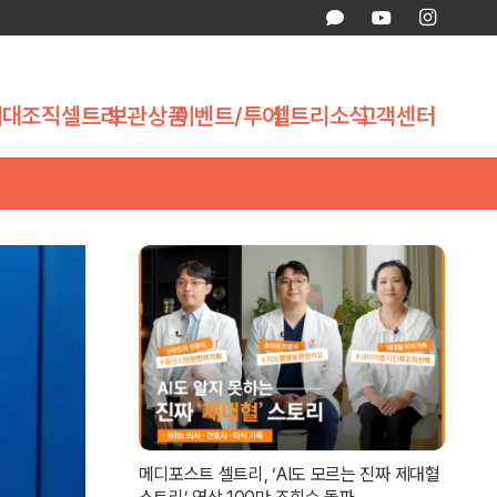
제대조직
셀트리
보관상품
이벤트/투어
셀트리소식
고객센터
메디포스트 셀트리, ‘AI도 모르는 진짜 제대혈