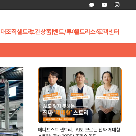
제대조직
셀트리
보관상품
이벤트/투어
셀트리소식
고객센터
메디포스트 셀트리, ‘AI도 모르는 진짜 제대혈