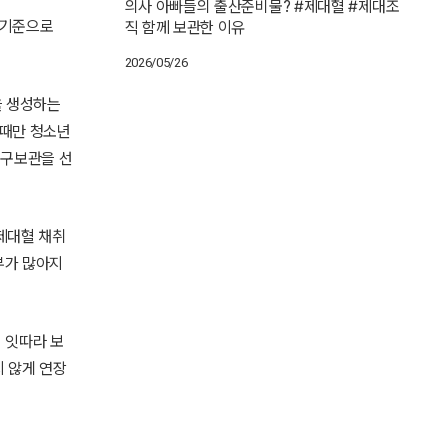
의사 아빠들의 출산준비물? #제대혈 #제대조
장 기준으로
직 함께 보관한 이유
2026/05/26
을 생성하는
 때만 청소년
영구보관을 선
 제대혈 채취
부가 많아지
 잇따라 보
 않게 연장