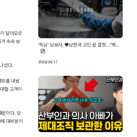
쟁이 달아오르
가 속속 보
‘득남’ 남보라, ♥남편과 고민 끝 결정…”제…
2026/06/17
나섰다.
벤트를 내놨
제대혈 고객이
때문이다. 당
과해 대부분이