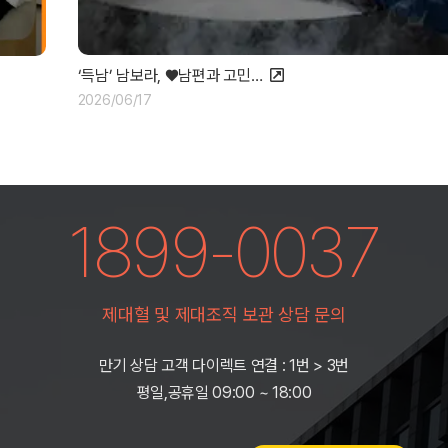
‘득남’ 남보라, ♥남편과 고민…
2026/06/17
1899-0037
제대혈 및 제대조직 보관 상담 문의
만기 상담 고객 다이렉트 연결 : 1번 > 3번
평일,공휴일 09:00 ~ 18:00