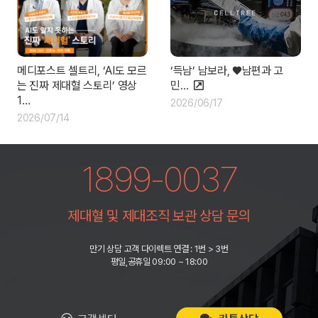
‘득남’ 남보라, ♥남편과 고
메디포스트 셀트리, ‘AI도 모르
민…
는 진짜 제대혈 스토리’ 영상
1…
2026/06/17
2026/07/14
1899-0037
제대혈 및 제대조직 보관 상담 문의
만기 상담 고객 다이렉트 연결 : 1번 > 3번
평일,공휴일 09:00 ~ 18:00