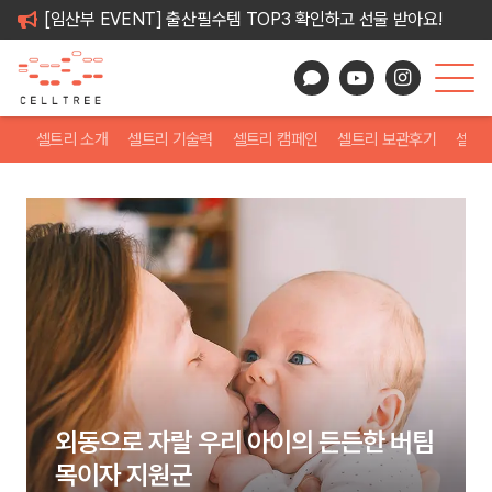
[임산부 EVENT] 출산필수템 TOP3 확인하고 선물 받아요!
셀트리 소개
셀트리 기술력
셀트리 캠페인
셀트리 보관후기
셀트
외동으로 자랄 우리 아이의 든든한 버팀
목이자 지원군