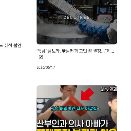
도 심적 불안
‘득남’ 남보라, ♥남편과 고민 끝 결정…”제…
2026/06/17