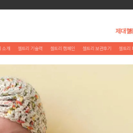
제대혈
 소개
셀트리 기술력
셀트리 캠페인
셀트리 보관후기
셀트리