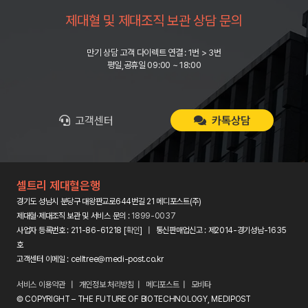
제대혈 및 제대조직 보관 상담 문의
만기 상담 고객 다이렉트 연결 : 1번 > 3번
평일,공휴일 09:00 ~ 18:00
고객센터
카톡상담
셀트리 제대혈은행
경기도 성남시 분당구 대왕판교로644번길 21 메디포스트(주)
제대혈·제대조직 보관 및 서비스 문의 :
1899-0037
사업자 등록번호 : 211-86-61218 [
확인
] | 통신판매업신고 : 제2014-경기성남-1635
호
고객센터 이메일 : celltree@medi-post.co.kr
서비스 이용약관
|
개인정보 처리방침
|
메디포스트
|
모비타
© COPYRIGHT – THE FUTURE OF BIOTECHNOLOGY, MEDIPOST