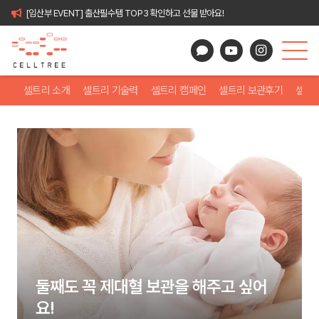
[임산부 EVENT] 출산필수템 TOP3 확인하고 선물 받아요!
셀트리 소개
셀트리 기술력
셀트리 캠페인
셀트리 보관후기
셀트
둘째도 꼭 제대혈 보관을 해주고 싶어
요!