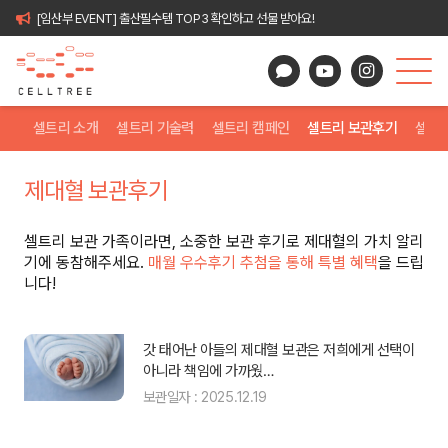
[임산부 EVENT] 출산필수템 TOP3 확인하고 선물 받아요!
셀트리 소개
셀트리 기술력
셀트리 캠페인
셀트리 보관후기
셀트
제대혈 보관후기
셀트리 보관 가족이라면, 소중한 보관 후기로 제대혈의 가치 알리
기에 동참해주세요.
매월 우수후기 추첨을 통해 특별 혜택
을 드립
니다!
에
갓 태어난 아들의 제대혈 보관은 저희에게 선택이
아니라 책임에 가까웠…
보관일자 : 2025.12.19