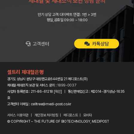
제대혈 및 제대조직 보관 상담 문의
만기 상담 고객 다이렉트 연결 : 1번 > 3번
평일,공휴일 09:00 ~ 18:00
고객센터
카톡상담
셀트리 제대혈은행
경기도 성남시 분당구 대왕판교로644번길 21 메디포스트(주)
제대혈·제대조직 보관 및 서비스 문의 :
1899-0037
사업자 등록번호 : 211-86-61218 [
확인
] | 통신판매업신고 : 제2014-경기성남-1635
호
고객센터 이메일 : celltree@medi-post.co.kr
서비스 이용약관
|
개인정보 처리방침
|
메디포스트
|
모비타
© COPYRIGHT – THE FUTURE OF BIOTECHNOLOGY, MEDIPOST