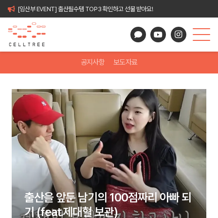
[임산부 EVENT] 출산필수템 TOP3 확인하고 선물 받아요!
공지사항
보도자료
출산을 앞둔 남기의 100점짜리 아빠 되
기 (feat.제대혈 보관)