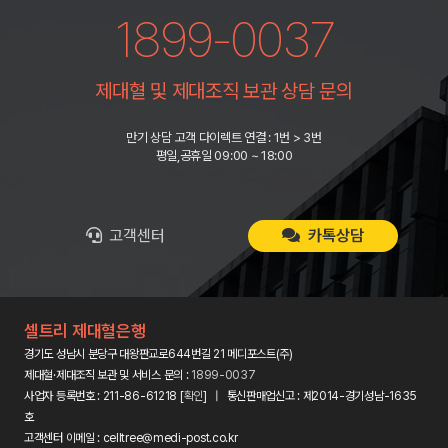
1899-0037
제대혈 및 제대조직 보관 상담 문의
만기 상담 고객 다이렉트 연결 : 1번 > 3번
평일,공휴일 09:00 ~ 18:00
고객센터
카톡상담
셀트리 제대혈은행
경기도 성남시 분당구 대왕판교로644번길 21 메디포스트(주)
제대혈·제대조직 보관 및 서비스 문의 :
1899-0037
사업자 등록번호 : 211-86-61218 [
확인
] | 통신판매업신고 : 제2014-경기성남-1635
호
고객센터 이메일 : celltree@medi-post.co.kr