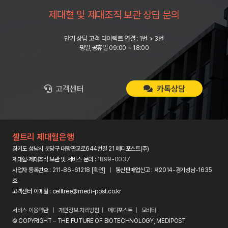
제대혈 및 제대조직 보관 상담 문의
만기 상담 고객 다이렉트 연결 : 1번 > 3번
평일,공휴일 09:00 ~ 18:00
고객센터
카톡상담
셀트리 제대혈은행
경기도 성남시 분당구 대왕판교로644번길 21 메디포스트(주)
제대혈·제대조직 보관 및 서비스 문의 :
1899-0037
사업자 등록번호 : 211-86-61218 [
확인
] | 통신판매업신고 : 제2014-경기성남-1635
호
고객센터 이메일 : celltree@medi-post.co.kr
서비스 이용약관
|
개인정보 처리방침
|
메디포스트
|
모비타
© COPYRIGHT – THE FUTURE OF BIOTECHNOLOGY, MEDIPOST