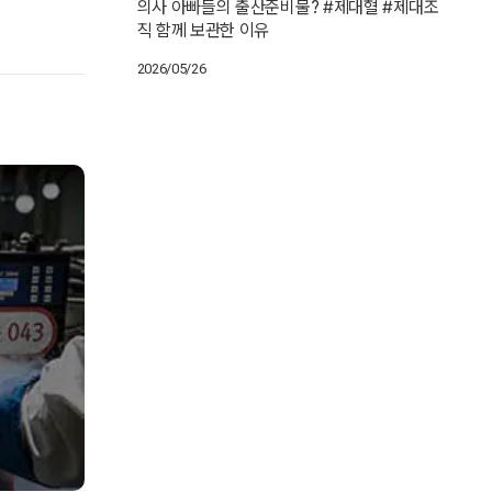
의사 아빠들의 출산준비물? #제대혈 #제대조
직 함께 보관한 이유
2026/05/26