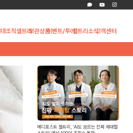
제대조직
셀트리
보관상품
이벤트/투어
셀트리소식
고객센터
메디포스트 셀트리, ‘AI도 모르는 진짜 제대혈