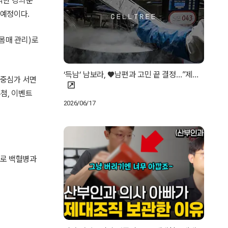
익한 강의뿐
 예정이다.
몸매 관리)로
‘득남’ 남보라, ♥남편과 고민 끝 결정…”제…
 중심가 서면
첨, 이벤트
2026/06/17
으로 백혈병과