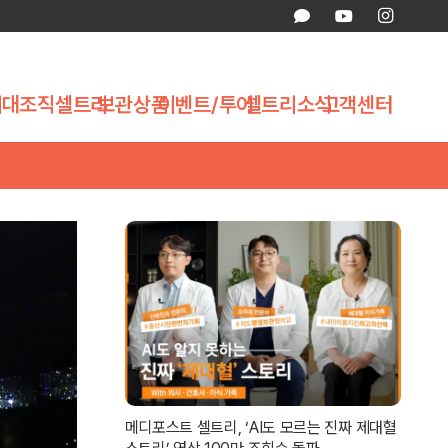
제대조직
셀트리
보관상품
이벤트/투어
셀트리소식
고객센터
메디포스트 셀트리, ‘AI도 모르는 진짜 제대혈