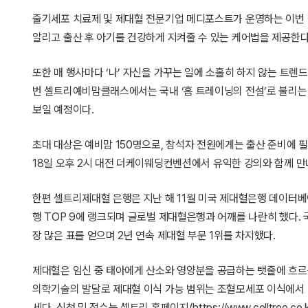
줄기세포 치료제 및 제대혈 전문기업 메디포스트가 운영하는 이번
알리고 출산 후 아기를 건강하게 지켜줄 수 있는 케어법을 제공한다
또한 매 행사마다 ‘나’ 자신을 가꾸는 일에 소홀히 하지 않는 트
번 셀트리예비맘클래스에서는 국내 ‘홈 트레이닝의 전설’로 불리는 
보일 예정이다.
초대 대상은 예비맘 150명으로, 참석자 전원에게는 출산 준비에 필
18일 오후 2시 대전 더케이웨딩컨벤션에서 유익한 강의와 함께 만나
한편 셀트리제대혈 은행은 지난 해 11월 미국 제대혈은행 데이터베이스 보
행 TOP 9에 랭크되며 글로벌 제대혈은행과 어깨를 나란히 했다. 
장 많은 표를 얻으며 2년 연속 제대혈 부문 1위를 차지했다.
제대혈은 임신 중 태아에게 산소와 영양분을 공급하는 탯줄에 흐르
의학기술의 발달로 제대혈 이식 가능 범위는 조혈모세포 이식에서 
세다. 신청 및 접수는 셀트리 홈페이지(https://www.celltree.co.