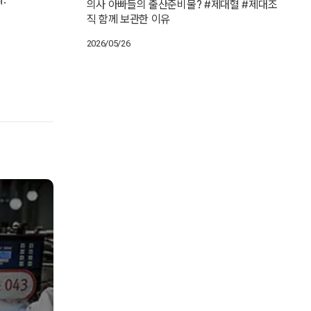
의사 아빠들의 출산준비물? #제대혈 #제대조
직 함께 보관한 이유
2026/05/26