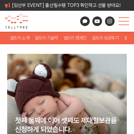
[임산부 EVENT] 출산필수템 TOP3 확인하고 선물 받아요!
셀트리 소개
셀트리 기술력
셀트리 캠페인
셀트리 보관후기
셀트
첫째 둘째에 이어 셋째도 제대혈보관을
신청하게 되었습니다.