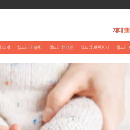
제대혈
 소개
셀트리 기술력
셀트리 캠페인
셀트리 보관후기
셀트리