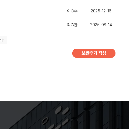
이○수
2025-12-16
최○찬
2025-08-14
지막
보관후기 작성