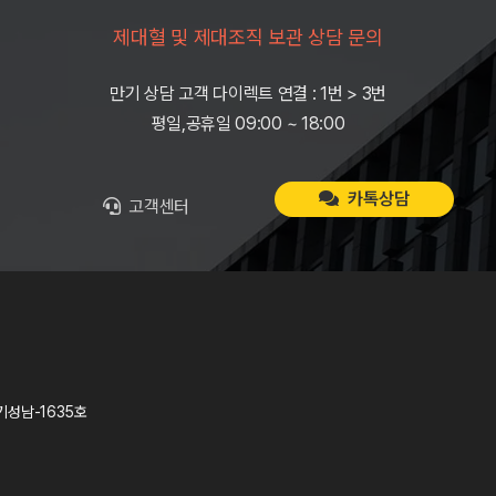
제대혈 및 제대조직 보관 상담 문의
만기 상담 고객 다이렉트 연결 : 1번 > 3번
평일,공휴일 09:00 ~ 18:00
카톡상담
고객센터
기성남-1635호