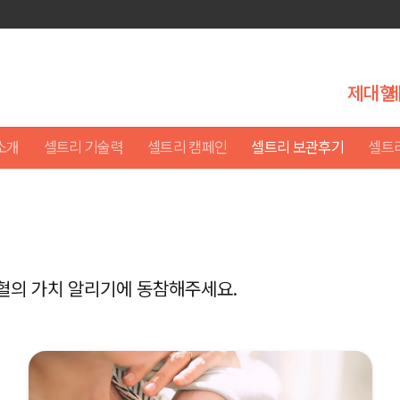
제대혈
소개
셀트리 기술력
셀트리 캠페인
셀트리 보관후기
셀트
혈의 가치 알리기에 동참해주세요.