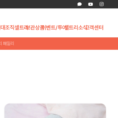
제대조직
셀트리
보관상품
이벤트/투어
셀트리소식
고객센터
리 패밀리