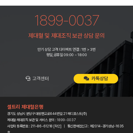
1899-0037
제대혈 및 제대조직 보관 상담 문의
만기 상담 고객 다이렉트 연결 : 1번 > 3번
평일,공휴일 09:00 ~ 18:00
고객센터
카톡상담
셀트리 제대혈은행
경기도 성남시 분당구 대왕판교로644번길 21 메디포스트(주)
제대혈·제대조직 보관 및 서비스 문의 :
1899-0037
사업자 등록번호 : 211-86-61218 [
확인
] | 통신판매업신고 : 제2014-경기성남-1635
호