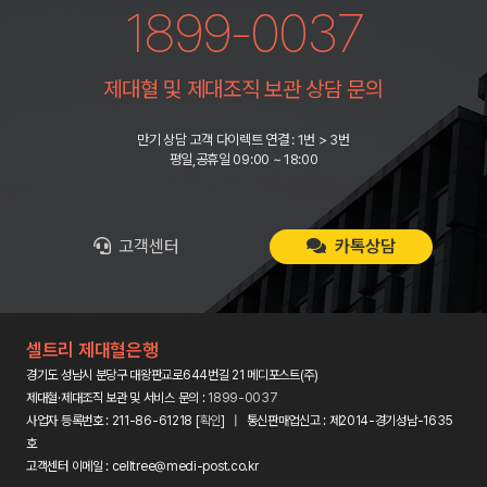
1899-0037
제대혈 및 제대조직 보관 상담 문의
만기 상담 고객 다이렉트 연결 : 1번 > 3번
평일,공휴일 09:00 ~ 18:00
고객센터
카톡상담
셀트리 제대혈은행
경기도 성남시 분당구 대왕판교로644번길 21 메디포스트(주)
제대혈·제대조직 보관 및 서비스 문의 :
1899-0037
사업자 등록번호 : 211-86-61218 [
확인
] | 통신판매업신고 : 제2014-경기성남-1635
호
고객센터 이메일 : celltree@medi-post.co.kr