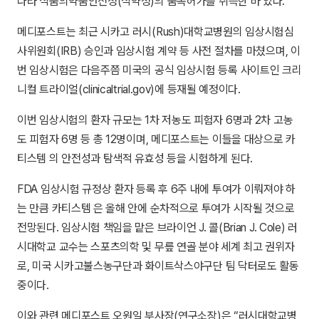
나라 식품의약품안전청(식약청)의 품목허가를 취득한 바 있다.
메디포스트는 최근 시카고 러시(Rush)대학교병원의 임상시험심
사위원회(IRB) 승인과 임상시험 계약 등 사전 절차를 마쳤으며, 이
번 임상시험은 다음주쯤 미국의 공식 임상시험 등록 사이트인 크리
니컬 트라이얼(clinicaltrial.gov)에 등재될 예정이다.
이번 임상시험의 환자 규모는 1차 저농도 피험자 6명과 2차 고농
도 피험자 6명 등 총 12명이며, 메디포스트는 이들을 대상으로 카
티스템 의 안전성과 탐색적 유효성 등을 시험하게 된다.
FDA 임상시험 규정상 환자 등록 후 6주 내에 투여가 이뤄져야 하
는 만큼 카티스템 은 올해 안에 순차적으로 투여가 시작될 것으로
전망된다. 임상시험 책임을 맡은 브라이언 J. 콜(Brian J. Cole) 러
시대학교 교수는 스포츠의학 및 무릎 연골 분야 세계 최고 권위자
로, 미국 시카고불스농구단과 화이트삭스야구단 팀 닥터로도 활동
중이다.
이와 관련 메디포스트 오원일 부사장(연구소장)은 “러시대학교병