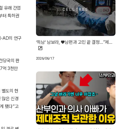
혈 유래 간엽
부터 특허권
-AD의 연구
‘득남’ 남보라, ♥남편과 고민 끝 결정…”제…
2026/06/17
보건당국의 판
7억 3천만
 별도의 현
 많은 신경
있게 됐다”고
및 경로 변