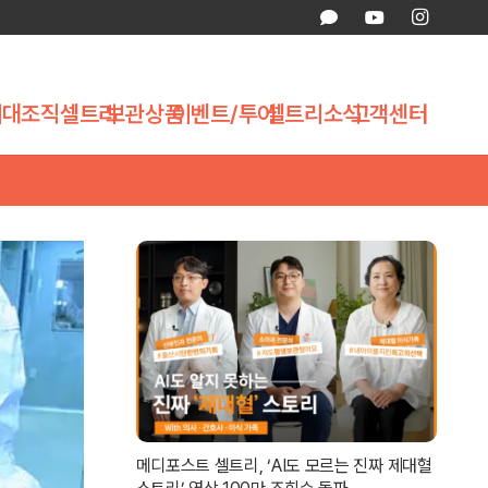
제대조직
셀트리
보관상품
이벤트/투어
셀트리소식
고객센터
메디포스트 셀트리, ‘AI도 모르는 진짜 제대혈