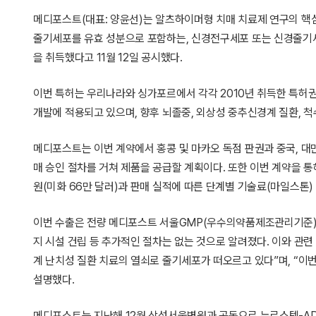
메디포스트(대표: 양윤선)는 알츠하이머형 치매 치료제 연구의 핵심
줄기세포를 유효 성분으로 포함하는, 신경전구세포 또는 신경줄기세
을 취득했다고 11월 12일 공시했다.
이번 특허는 우리나라와 싱가포르에서 각각 2010년 취득한 특허권
개발에 적용되고 있으며, 향후 뇌졸중, 외상성 중추신경계 질환, 
메디포스트는 이번 계약에서 홍콩 및 마카오 독점 판권과 중국, 대
매 승인 절차를 거쳐 제품을 공급할 계획이다. 또한 이번 계약을 
원(미화 66만 달러)과 판매 실적에 따른 단계별 기술료(마일스톤) 3
이번 수출은 전량 메디포스트 서울GMP(우수의약품제조관리기준)시
지 시설 건립 등 추가적인 절차는 없는 것으로 알려졌다. 이와 관
계 난치성 질환 치료의 열쇠로 줄기세포가 떠오르고 있다”며, “이번
설명했다.
메디포스트는 지난해 12월 삼성서울병원과 공동으로 뉴로스템-AD의