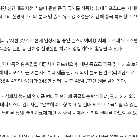
인 신경세포 재생 기술에 관한 중국 특허를 취득했다. 메디포스트는 ‘제대
포의 신경세포로의 분화 및 증식 유도용 조성물’에 관해 중국 특허청으로
과 유사한 것으로, 현재 임상시험 중인 알츠하이머형 치매 치료제 뉴로스템
척수손상 질환 등 난치성 신경질환 치료에 광범위하게 활용될 수 있다.
만의 비독점 판촉권을 이튼사에 양도했으며, 내년 중으로 홍콩 및 마카오 
통해 메디포스트는 이튼사로부터 제품 판매료 외에 별도 판권료(라이선스료) 
8억 4천만 원(미화 348만 달러) 등 총 45억 7천만 원을 받게 된다.
설에서 생산돼 완제품 형태로 현지에 공급되는 방식이며, 판매 허가 외에
련 메디포스트 관계자는 “알츠하이머형 치매 등 현대 의학으로 극복할 수 없던
 특허를 통해 관련 치료제 개발 시 중국 내에서 배타적 권리를 확보할 수 
 제 1상 임상시험을 성공적으로 마쳤으며, 유효성 향상을 위해 투여 방법 