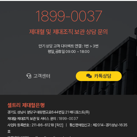
1899-0037
제대혈 및 제대조직 보관 상담 문의
만기 상담 고객 다이렉트 연결 : 1번 > 3번
평일,공휴일 09:00 ~ 18:00
고객센터
카톡상담
셀트리 제대혈은행
경기도 성남시 분당구 대왕판교로644번길 21 메디포스트(주)
제대혈·제대조직 보관 및 서비스 문의 :
1899-0037
사업자 등록번호 : 211-86-61218 [
확인
] | 통신판매업신고 : 제2014-경기성남-1635
호