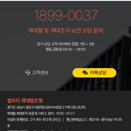
1899-0037
제대혈 및 제대조직 보관 상담 문의
만기 상담 고객 다이렉트 연결 : 1번 > 3번
평일,공휴일 09:00 ~ 18:00
고객센터
카톡상담
셀트리 제대혈은행
경기도 성남시 분당구 대왕판교로644번길 21 메디포스트(주)
제대혈·제대조직 보관 및 서비스 문의 :
1899-0037
사업자 등록번호 : 211-86-61218 [
확인
] | 통신판매업신고 : 제2014-경기성남-1635
호