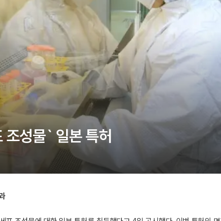
 조성물` 일본 특허
과