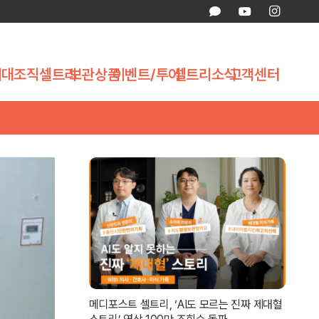
제대조직
셀트리
보관상품
이벤트/투어
셀트리소식
고객센터
메디포스트 셀트리, ‘AI도 모르는 진짜 제대혈