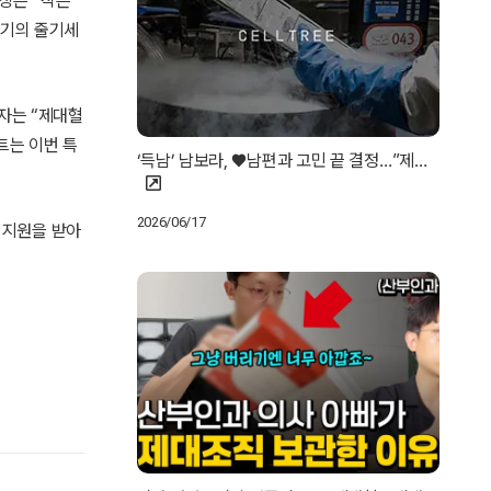
칭은 `작은
은 크기의 줄기세
자는 “제대혈
트는 이번 특
‘득남’ 남보라, ♥남편과 고민 끝 결정…”제…
2026/06/17
 지원을 받아