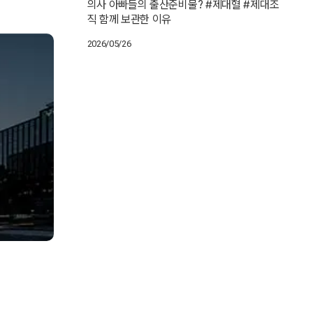
의사 아빠들의 출산준비물? #제대혈 #제대조
직 함께 보관한 이유
2026/05/26